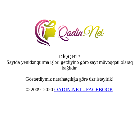
DİQQƏT!
Saytda yenidənqurma işləri getdiyinə görə sayt müvəqqəti olaraq
bağlıdır.
Göstərdiymiz narahatçılığa görə üzr istəyirik!
© 2009–2020
QADIN.NET - FACEBOOK