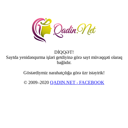
DİQQƏT!
Saytda yenidənqurma işləri getdiyinə görə sayt müvəqqəti olaraq
bağlıdır.
Göstərdiymiz narahatçılığa görə üzr istəyirik!
© 2009–2020
QADIN.NET - FACEBOOK