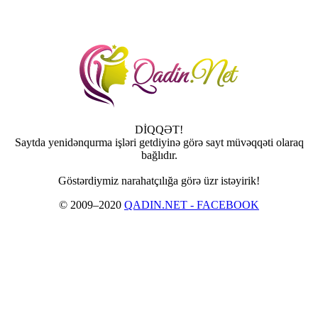
DİQQƏT!
Saytda yenidənqurma işləri getdiyinə görə sayt müvəqqəti olaraq
bağlıdır.
Göstərdiymiz narahatçılığa görə üzr istəyirik!
© 2009–2020
QADIN.NET - FACEBOOK