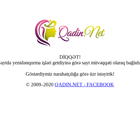
DİQQƏT!
aytda yenidənqurma işləri getdiyinə görə sayt müvəqqəti olaraq bağlıdı
Göstərdiymiz narahatçılığa görə üzr istəyirik!
© 2009–2020
QADIN.NET - FACEBOOK