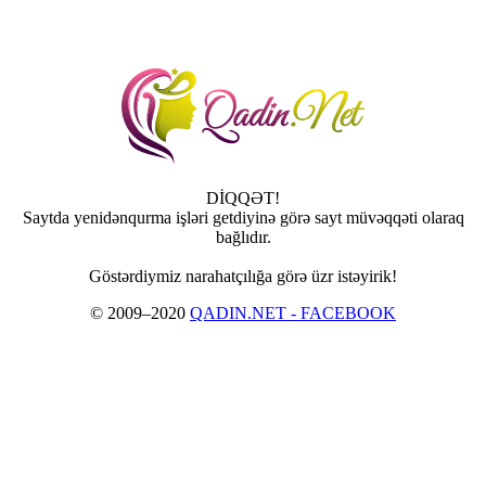
DİQQƏT!
Saytda yenidənqurma işləri getdiyinə görə sayt müvəqqəti olaraq
bağlıdır.
Göstərdiymiz narahatçılığa görə üzr istəyirik!
© 2009–2020
QADIN.NET - FACEBOOK