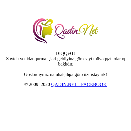
DİQQƏT!
Saytda yenidənqurma işləri getdiyinə görə sayt müvəqqəti olaraq
bağlıdır.
Göstərdiymiz narahatçılığa görə üzr istəyirik!
© 2009–2020
QADIN.NET - FACEBOOK