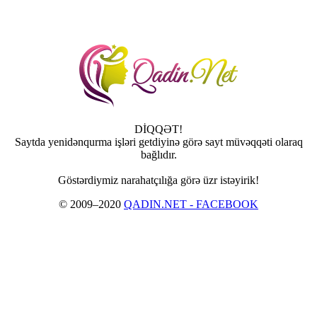
DİQQƏT!
Saytda yenidənqurma işləri getdiyinə görə sayt müvəqqəti olaraq
bağlıdır.
Göstərdiymiz narahatçılığa görə üzr istəyirik!
© 2009–2020
QADIN.NET - FACEBOOK