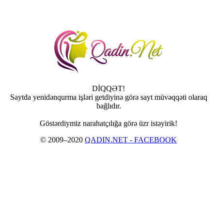
DİQQƏT!
Saytda yenidənqurma işləri getdiyinə görə sayt müvəqqəti olaraq
bağlıdır.
Göstərdiymiz narahatçılığa görə üzr istəyirik!
© 2009–2020
QADIN.NET - FACEBOOK