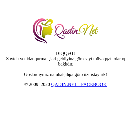
DİQQƏT!
Saytda yenidənqurma işləri getdiyinə görə sayt müvəqqəti olaraq
bağlıdır.
Göstərdiymiz narahatçılığa görə üzr istəyirik!
© 2009–2020
QADIN.NET - FACEBOOK