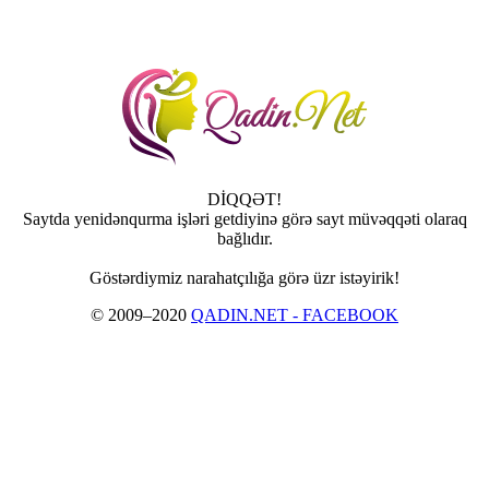
DİQQƏT!
Saytda yenidənqurma işləri getdiyinə görə sayt müvəqqəti olaraq
bağlıdır.
Göstərdiymiz narahatçılığa görə üzr istəyirik!
© 2009–2020
QADIN.NET - FACEBOOK