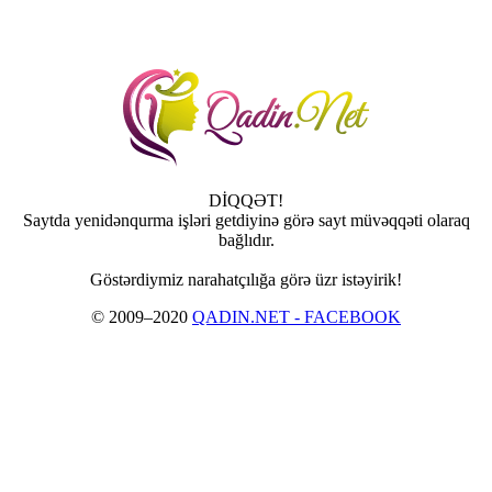
DİQQƏT!
Saytda yenidənqurma işləri getdiyinə görə sayt müvəqqəti olaraq
bağlıdır.
Göstərdiymiz narahatçılığa görə üzr istəyirik!
© 2009–2020
QADIN.NET - FACEBOOK