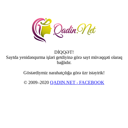
DİQQƏT!
Saytda yenidənqurma işləri getdiyinə görə sayt müvəqqəti olaraq
bağlıdır.
Göstərdiymiz narahatçılığa görə üzr istəyirik!
© 2009–2020
QADIN.NET - FACEBOOK