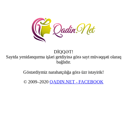
DİQQƏT!
Saytda yenidənqurma işləri getdiyinə görə sayt müvəqqəti olaraq
bağlıdır.
Göstərdiymiz narahatçılığa görə üzr istəyirik!
© 2009–2020
QADIN.NET - FACEBOOK