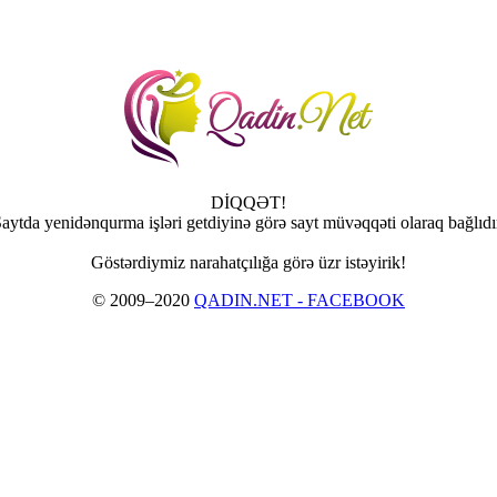
DİQQƏT!
aytda yenidənqurma işləri getdiyinə görə sayt müvəqqəti olaraq bağlıdı
Göstərdiymiz narahatçılığa görə üzr istəyirik!
© 2009–2020
QADIN.NET - FACEBOOK