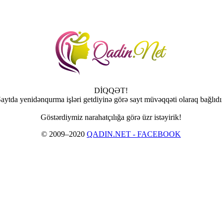
DİQQƏT!
aytda yenidənqurma işləri getdiyinə görə sayt müvəqqəti olaraq bağlıdı
Göstərdiymiz narahatçılığa görə üzr istəyirik!
© 2009–2020
QADIN.NET - FACEBOOK