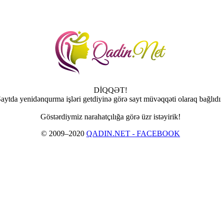
DİQQƏT!
aytda yenidənqurma işləri getdiyinə görə sayt müvəqqəti olaraq bağlıdı
Göstərdiymiz narahatçılığa görə üzr istəyirik!
© 2009–2020
QADIN.NET - FACEBOOK