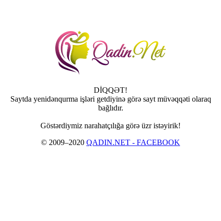
DİQQƏT!
Saytda yenidənqurma işləri getdiyinə görə sayt müvəqqəti olaraq
bağlıdır.
Göstərdiymiz narahatçılığa görə üzr istəyirik!
© 2009–2020
QADIN.NET - FACEBOOK