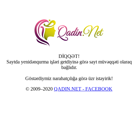
DİQQƏT!
Saytda yenidənqurma işləri getdiyinə görə sayt müvəqqəti olaraq
bağlıdır.
Göstərdiymiz narahatçılığa görə üzr istəyirik!
© 2009–2020
QADIN.NET - FACEBOOK