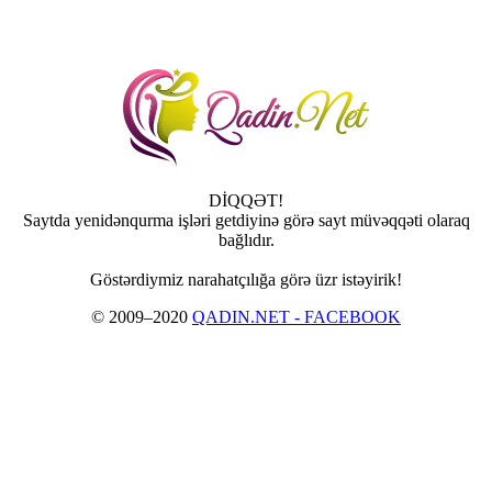
DİQQƏT!
Saytda yenidənqurma işləri getdiyinə görə sayt müvəqqəti olaraq
bağlıdır.
Göstərdiymiz narahatçılığa görə üzr istəyirik!
© 2009–2020
QADIN.NET - FACEBOOK