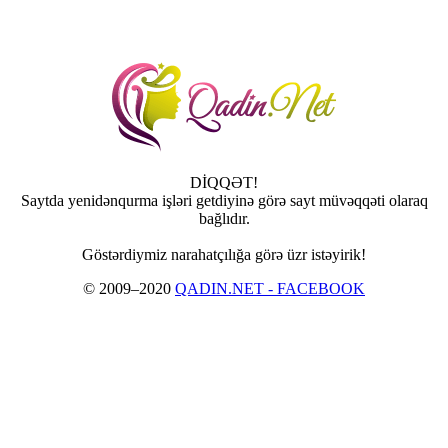
DİQQƏT!
Saytda yenidənqurma işləri getdiyinə görə sayt müvəqqəti olaraq
bağlıdır.
Göstərdiymiz narahatçılığa görə üzr istəyirik!
© 2009–2020
QADIN.NET - FACEBOOK