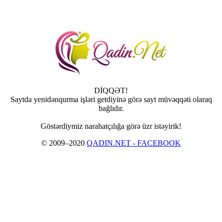
DİQQƏT!
Saytda yenidənqurma işləri getdiyinə görə sayt müvəqqəti olaraq
bağlıdır.
Göstərdiymiz narahatçılığa görə üzr istəyirik!
© 2009–2020
QADIN.NET - FACEBOOK