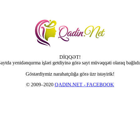
DİQQƏT!
aytda yenidənqurma işləri getdiyinə görə sayt müvəqqəti olaraq bağlıdı
Göstərdiymiz narahatçılığa görə üzr istəyirik!
© 2009–2020
QADIN.NET - FACEBOOK