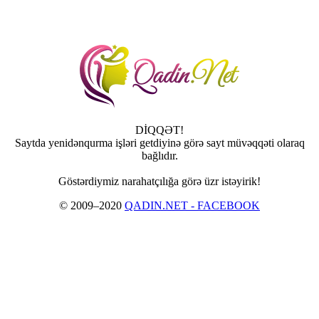
DİQQƏT!
Saytda yenidənqurma işləri getdiyinə görə sayt müvəqqəti olaraq
bağlıdır.
Göstərdiymiz narahatçılığa görə üzr istəyirik!
© 2009–2020
QADIN.NET - FACEBOOK