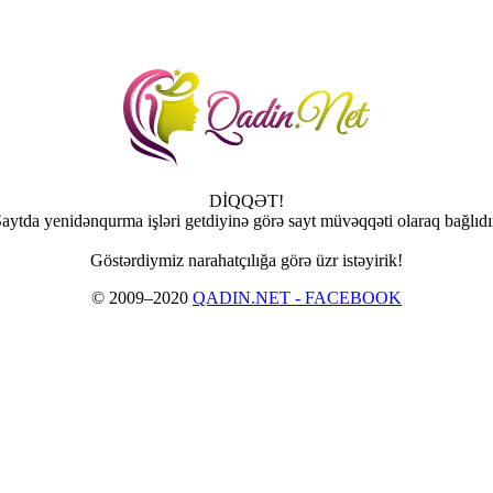
DİQQƏT!
aytda yenidənqurma işləri getdiyinə görə sayt müvəqqəti olaraq bağlıdı
Göstərdiymiz narahatçılığa görə üzr istəyirik!
© 2009–2020
QADIN.NET - FACEBOOK