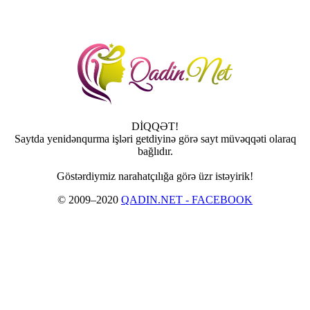
DİQQƏT!
Saytda yenidənqurma işləri getdiyinə görə sayt müvəqqəti olaraq
bağlıdır.
Göstərdiymiz narahatçılığa görə üzr istəyirik!
© 2009–2020
QADIN.NET - FACEBOOK