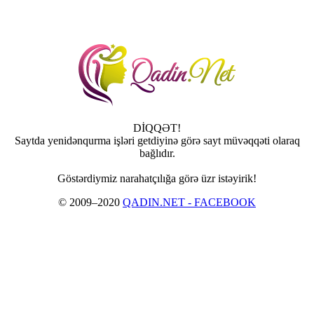
DİQQƏT!
Saytda yenidənqurma işləri getdiyinə görə sayt müvəqqəti olaraq
bağlıdır.
Göstərdiymiz narahatçılığa görə üzr istəyirik!
© 2009–2020
QADIN.NET - FACEBOOK