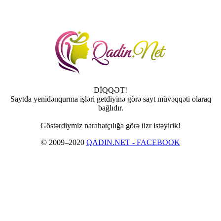
DİQQƏT!
Saytda yenidənqurma işləri getdiyinə görə sayt müvəqqəti olaraq
bağlıdır.
Göstərdiymiz narahatçılığa görə üzr istəyirik!
© 2009–2020
QADIN.NET - FACEBOOK