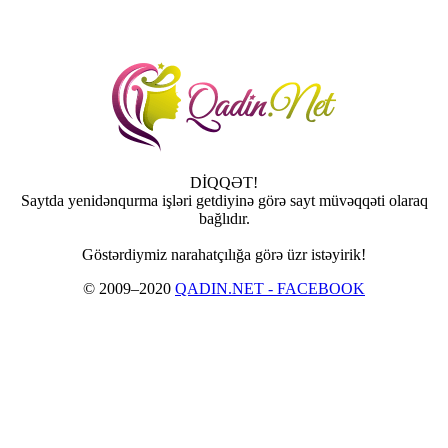
DİQQƏT!
Saytda yenidənqurma işləri getdiyinə görə sayt müvəqqəti olaraq
bağlıdır.
Göstərdiymiz narahatçılığa görə üzr istəyirik!
© 2009–2020
QADIN.NET - FACEBOOK