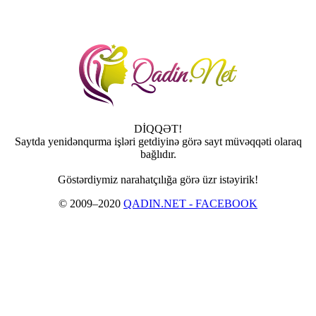
DİQQƏT!
Saytda yenidənqurma işləri getdiyinə görə sayt müvəqqəti olaraq
bağlıdır.
Göstərdiymiz narahatçılığa görə üzr istəyirik!
© 2009–2020
QADIN.NET - FACEBOOK