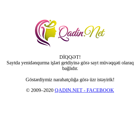
DİQQƏT!
Saytda yenidənqurma işləri getdiyinə görə sayt müvəqqəti olaraq
bağlıdır.
Göstərdiymiz narahatçılığa görə üzr istəyirik!
© 2009–2020
QADIN.NET - FACEBOOK