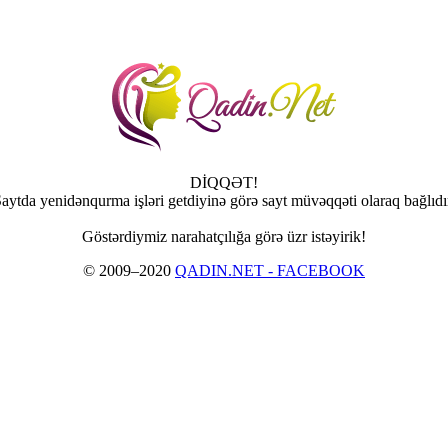
DİQQƏT!
aytda yenidənqurma işləri getdiyinə görə sayt müvəqqəti olaraq bağlıdı
Göstərdiymiz narahatçılığa görə üzr istəyirik!
© 2009–2020
QADIN.NET - FACEBOOK