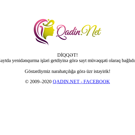
DİQQƏT!
aytda yenidənqurma işləri getdiyinə görə sayt müvəqqəti olaraq bağlıdı
Göstərdiymiz narahatçılığa görə üzr istəyirik!
© 2009–2020
QADIN.NET - FACEBOOK