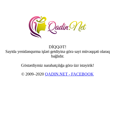
DİQQƏT!
Saytda yenidənqurma işləri getdiyinə görə sayt müvəqqəti olaraq
bağlıdır.
Göstərdiymiz narahatçılığa görə üzr istəyirik!
© 2009–2020
QADIN.NET - FACEBOOK