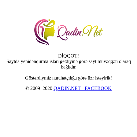
DİQQƏT!
Saytda yenidənqurma işləri getdiyinə görə sayt müvəqqəti olaraq
bağlıdır.
Göstərdiymiz narahatçılığa görə üzr istəyirik!
© 2009–2020
QADIN.NET - FACEBOOK