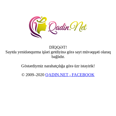
DİQQƏT!
Saytda yenidənqurma işləri getdiyinə görə sayt müvəqqəti olaraq
bağlıdır.
Göstərdiymiz narahatçılığa görə üzr istəyirik!
© 2009–2020
QADIN.NET - FACEBOOK