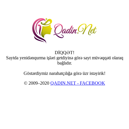
DİQQƏT!
Saytda yenidənqurma işləri getdiyinə görə sayt müvəqqəti olaraq
bağlıdır.
Göstərdiymiz narahatçılığa görə üzr istəyirik!
© 2009–2020
QADIN.NET - FACEBOOK