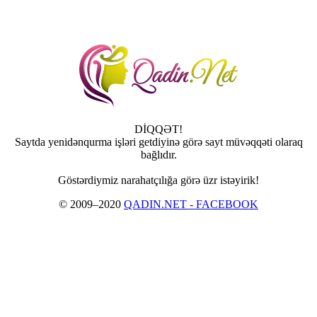
DİQQƏT!
Saytda yenidənqurma işləri getdiyinə görə sayt müvəqqəti olaraq
bağlıdır.
Göstərdiymiz narahatçılığa görə üzr istəyirik!
© 2009–2020
QADIN.NET - FACEBOOK