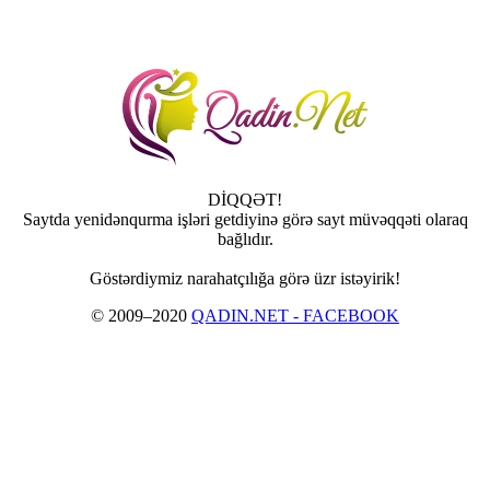
DİQQƏT!
Saytda yenidənqurma işləri getdiyinə görə sayt müvəqqəti olaraq
bağlıdır.
Göstərdiymiz narahatçılığa görə üzr istəyirik!
© 2009–2020
QADIN.NET - FACEBOOK