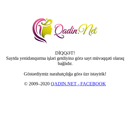
DİQQƏT!
Saytda yenidənqurma işləri getdiyinə görə sayt müvəqqəti olaraq
bağlıdır.
Göstərdiymiz narahatçılığa görə üzr istəyirik!
© 2009–2020
QADIN.NET - FACEBOOK