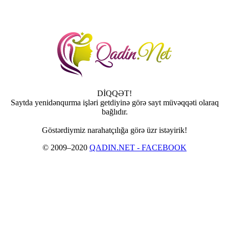
DİQQƏT!
Saytda yenidənqurma işləri getdiyinə görə sayt müvəqqəti olaraq
bağlıdır.
Göstərdiymiz narahatçılığa görə üzr istəyirik!
© 2009–2020
QADIN.NET - FACEBOOK