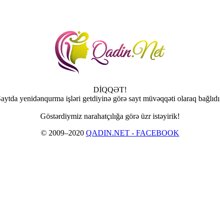
DİQQƏT!
aytda yenidənqurma işləri getdiyinə görə sayt müvəqqəti olaraq bağlıdı
Göstərdiymiz narahatçılığa görə üzr istəyirik!
© 2009–2020
QADIN.NET - FACEBOOK