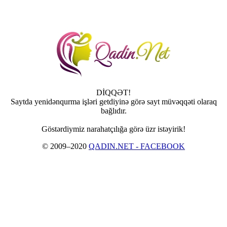
DİQQƏT!
Saytda yenidənqurma işləri getdiyinə görə sayt müvəqqəti olaraq
bağlıdır.
Göstərdiymiz narahatçılığa görə üzr istəyirik!
© 2009–2020
QADIN.NET - FACEBOOK