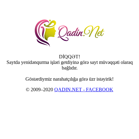
DİQQƏT!
Saytda yenidənqurma işləri getdiyinə görə sayt müvəqqəti olaraq
bağlıdır.
Göstərdiymiz narahatçılığa görə üzr istəyirik!
© 2009–2020
QADIN.NET - FACEBOOK