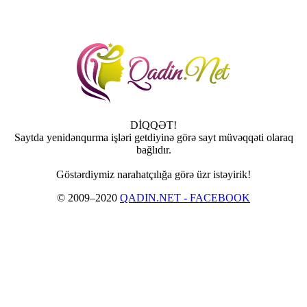
DİQQƏT!
Saytda yenidənqurma işləri getdiyinə görə sayt müvəqqəti olaraq
bağlıdır.
Göstərdiymiz narahatçılığa görə üzr istəyirik!
© 2009–2020
QADIN.NET - FACEBOOK