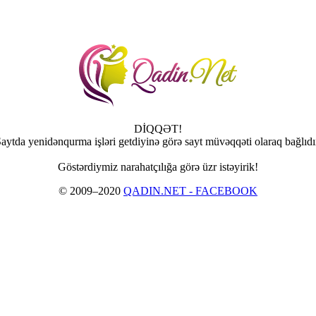
DİQQƏT!
aytda yenidənqurma işləri getdiyinə görə sayt müvəqqəti olaraq bağlıdı
Göstərdiymiz narahatçılığa görə üzr istəyirik!
© 2009–2020
QADIN.NET - FACEBOOK