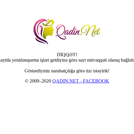
DİQQƏT!
aytda yenidənqurma işləri getdiyinə görə sayt müvəqqəti olaraq bağlıdı
Göstərdiymiz narahatçılığa görə üzr istəyirik!
© 2009–2020
QADIN.NET - FACEBOOK