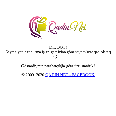
DİQQƏT!
Saytda yenidənqurma işləri getdiyinə görə sayt müvəqqəti olaraq
bağlıdır.
Göstərdiymiz narahatçılığa görə üzr istəyirik!
© 2009–2020
QADIN.NET - FACEBOOK