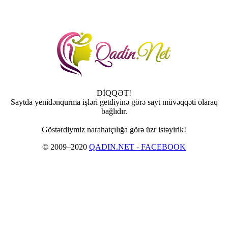
DİQQƏT!
Saytda yenidənqurma işləri getdiyinə görə sayt müvəqqəti olaraq
bağlıdır.
Göstərdiymiz narahatçılığa görə üzr istəyirik!
© 2009–2020
QADIN.NET - FACEBOOK