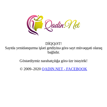
DİQQƏT!
Saytda yenidənqurma işləri getdiyinə görə sayt müvəqqəti olaraq
bağlıdır.
Göstərdiymiz narahatçılığa görə üzr istəyirik!
© 2009–2020
QADIN.NET - FACEBOOK