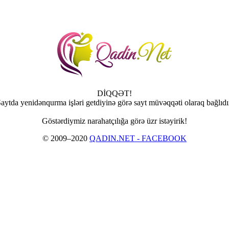
DİQQƏT!
aytda yenidənqurma işləri getdiyinə görə sayt müvəqqəti olaraq bağlıdı
Göstərdiymiz narahatçılığa görə üzr istəyirik!
© 2009–2020
QADIN.NET - FACEBOOK